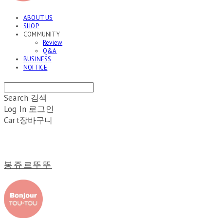
ABOUT US
SHOP
COMMUNITY
Review
Q&A
BUSINESS
NOITICE
Search
검색
Log In
로그인
Cart
장바구니
봉쥬르뚜뚜