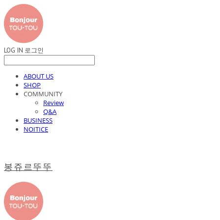
LOG IN
로그인
ABOUT US
SHOP
COMMUNITY
Review
Q&A
BUSINESS
NOITICE
봉쥬르뚜뚜