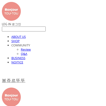
LOG IN
로그인
ABOUT US
SHOP
COMMUNITY
Review
Q&A
BUSINESS
NOITICE
봉쥬르뚜뚜