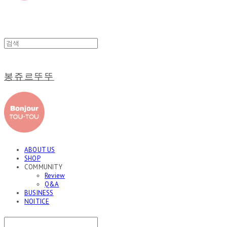
봉쥬르뚜뚜
ABOUT US
SHOP
COMMUNITY
Review
Q&A
BUSINESS
NOITICE