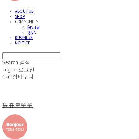
ABOUT US
SHOP
COMMUNITY
Review
Q&A
BUSINESS
NOITICE
Search
검색
Log In
로그인
Cart
장바구니
봉쥬르뚜뚜