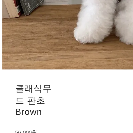
클래식무
드 판초
Brown
56,000원