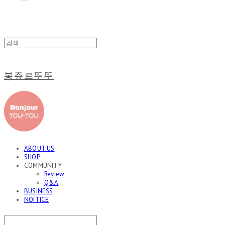
봉쥬르뚜뚜
ABOUT US
SHOP
COMMUNITY
Review
Q&A
BUSINESS
NOITICE