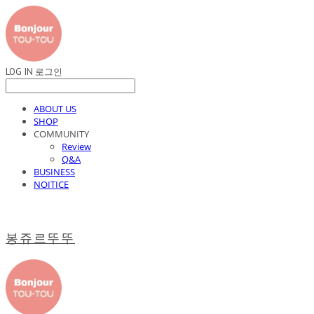
LOG IN
로그인
ABOUT US
SHOP
COMMUNITY
Review
Q&A
BUSINESS
NOITICE
봉쥬르뚜뚜