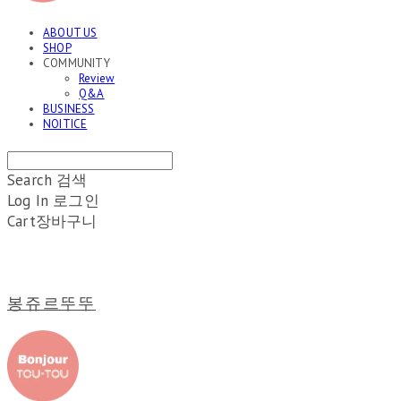
ABOUT US
SHOP
COMMUNITY
Review
Q&A
BUSINESS
NOITICE
Search
검색
Log In
로그인
Cart
장바구니
봉쥬르뚜뚜