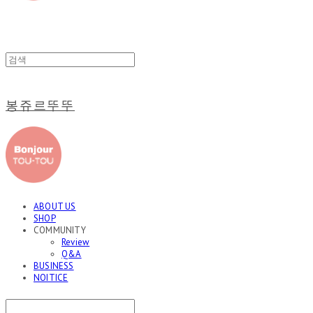
봉쥬르뚜뚜
ABOUT US
SHOP
COMMUNITY
Review
Q&A
BUSINESS
NOITICE