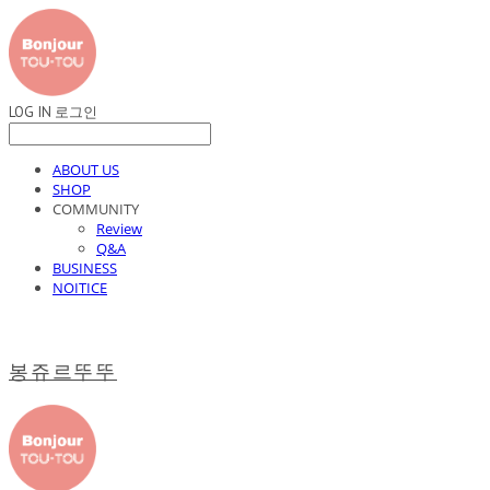
LOG IN
로그인
ABOUT US
SHOP
COMMUNITY
Review
Q&A
BUSINESS
NOITICE
봉쥬르뚜뚜