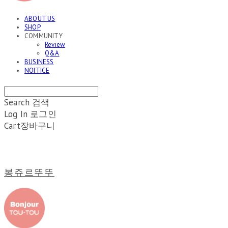
ABOUT US
SHOP
COMMUNITY
Review
Q&A
BUSINESS
NOITICE
Search
검색
Log In
로그인
Cart
장바구니
봉쥬르뚜뚜