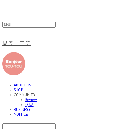
봉쥬르뚜뚜
ABOUT US
SHOP
COMMUNITY
Review
Q&A
BUSINESS
NOITICE