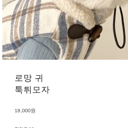
로망 귀
툭튀모자
18,000원