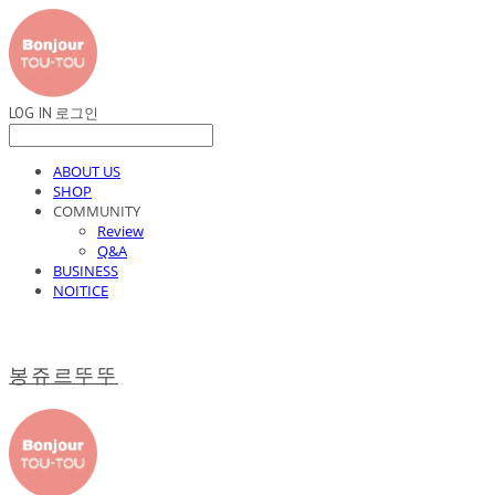
LOG IN
로그인
ABOUT US
SHOP
COMMUNITY
Review
Q&A
BUSINESS
NOITICE
봉쥬르뚜뚜