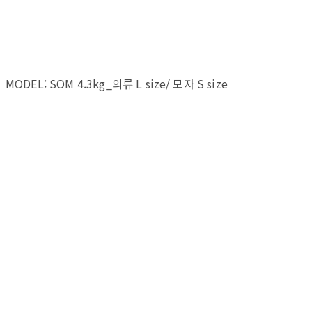
MODEL: SOM 4.3kg_의류 L size/ 모자 S size