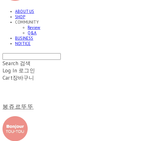
ABOUT US
SHOP
COMMUNITY
Review
Q&A
BUSINESS
NOITICE
Search
검색
Log In
로그인
Cart
장바구니
봉쥬르뚜뚜