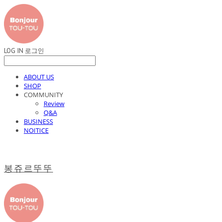
LOG IN
로그인
ABOUT US
SHOP
COMMUNITY
Review
Q&A
BUSINESS
NOITICE
봉쥬르뚜뚜