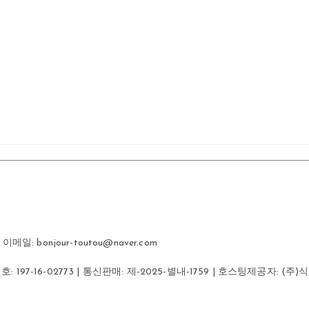
일: bonjour-toutou@naver.com
번호:
197-16-02773
| 통신판매:
제-2025-별내-1759
| 호스팅제공자: (주)