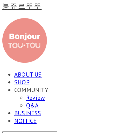
봉쥬르뚜뚜
ABOUT US
SHOP
COMMUNITY
Review
Q&A
BUSINESS
NOITICE