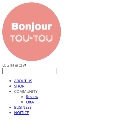
LOG IN
로그인
ABOUT US
SHOP
COMMUNITY
Review
Q&A
BUSINESS
NOITICE