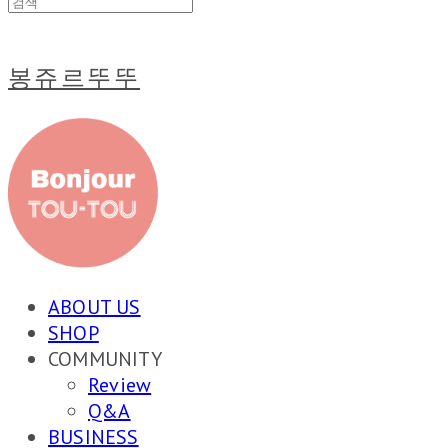
봉쥬르뚜뚜
ABOUT US
SHOP
COMMUNITY
Review
Q&A
BUSINESS