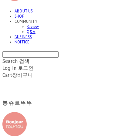
ABOUT US
SHOP
COMMUNITY
Review
Q&A
BUSINESS
NOITICE
Search
검색
Log In
로그인
Cart
장바구니
봉쥬르뚜뚜