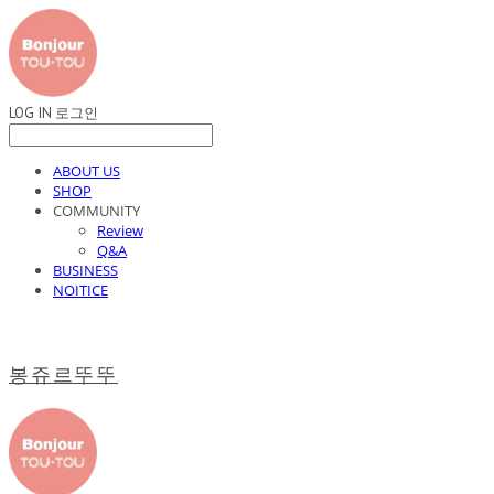
LOG IN
로그인
ABOUT US
SHOP
COMMUNITY
Review
Q&A
BUSINESS
NOITICE
봉쥬르뚜뚜