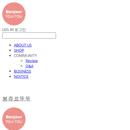
LOG IN
로그인
ABOUT US
SHOP
COMMUNITY
Review
Q&A
BUSINESS
NOITICE
봉쥬르뚜뚜