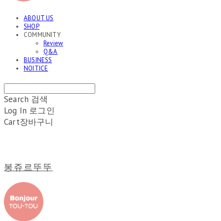
ABOUT US
SHOP
COMMUNITY
Review
Q&A
BUSINESS
NOITICE
Search
검색
Log In
로그인
Cart
장바구니
봉쥬르뚜뚜