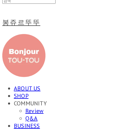
봉쥬르뚜뚜
ABOUT US
SHOP
COMMUNITY
Review
Q&A
BUSINESS