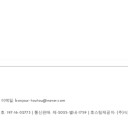
일: bonjour-toutou@naver.com
번호:
197-16-02773
| 통신판매:
제-2025-별내-1759
| 호스팅제공자: (주)