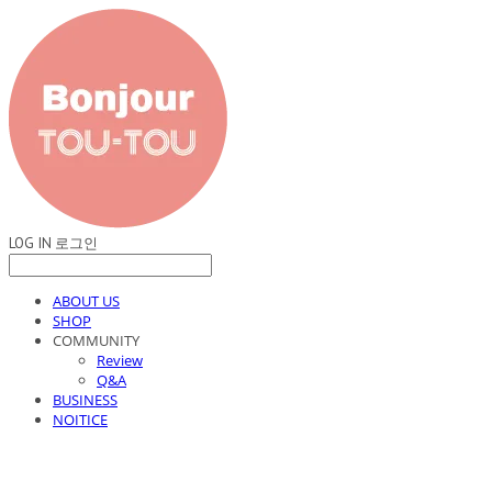
LOG IN
로그인
ABOUT US
SHOP
COMMUNITY
Review
Q&A
BUSINESS
NOITICE