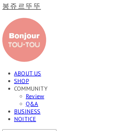
봉쥬르뚜뚜
ABOUT US
SHOP
COMMUNITY
Review
Q&A
BUSINESS
NOITICE