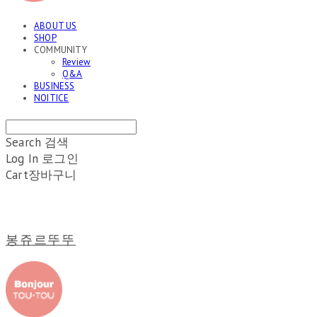
ABOUT US
SHOP
COMMUNITY
Review
Q&A
BUSINESS
NOITICE
Search
검색
Log In
로그인
Cart
장바구니
봉쥬르뚜뚜