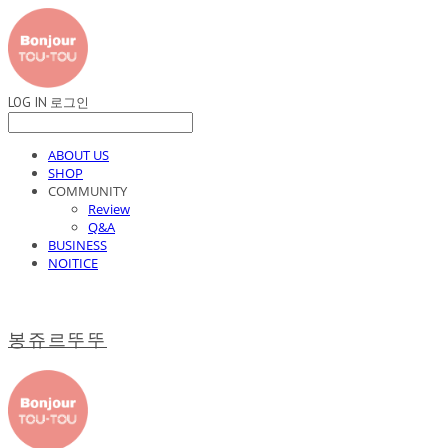
LOG IN
로그인
ABOUT US
SHOP
COMMUNITY
Review
Q&A
BUSINESS
NOITICE
봉쥬르뚜뚜