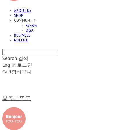
ABOUT US
SHOP
COMMUNITY
Review
Q&A
BUSINESS
NOITICE
Search
검색
Log In
로그인
Cart
장바구니
봉쥬르뚜뚜