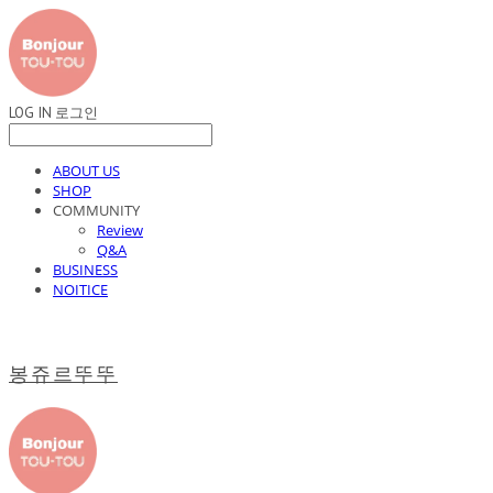
LOG IN
로그인
ABOUT US
SHOP
COMMUNITY
Review
Q&A
BUSINESS
NOITICE
봉쥬르뚜뚜