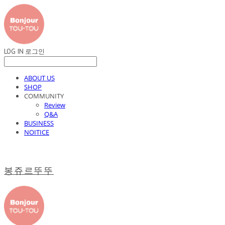
LOG IN
로그인
ABOUT US
SHOP
COMMUNITY
Review
Q&A
BUSINESS
NOITICE
봉쥬르뚜뚜