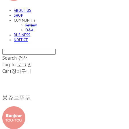
ABOUT US
SHOP
COMMUNITY
Review
Q&A
BUSINESS
NOITICE
Search
검색
Log In
로그인
Cart
장바구니
봉쥬르뚜뚜