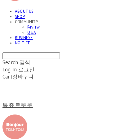
ABOUT US
SHOP
COMMUNITY
Review
Q&A
BUSINESS
NOITICE
Search
검색
Log In
로그인
Cart
장바구니
봉쥬르뚜뚜