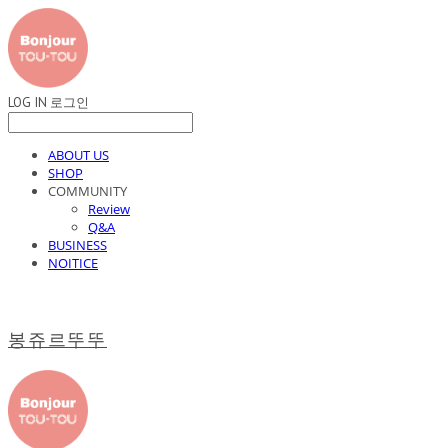
LOG IN
로그인
ABOUT US
SHOP
COMMUNITY
Review
Q&A
BUSINESS
NOITICE
봉쥬르뚜뚜