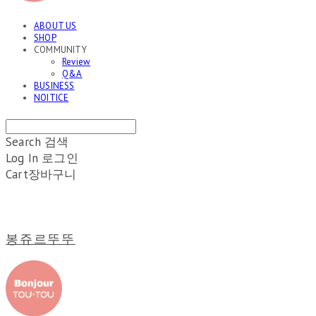
ABOUT US
SHOP
COMMUNITY
Review
Q&A
BUSINESS
NOITICE
Search
검색
Log In
로그인
Cart
장바구니
봉쥬르뚜뚜