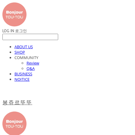
LOG IN
로그인
ABOUT US
SHOP
COMMUNITY
Review
Q&A
BUSINESS
NOITICE
봉쥬르뚜뚜