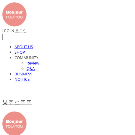
LOG IN
로그인
ABOUT US
SHOP
COMMUNITY
Review
Q&A
BUSINESS
NOITICE
봉쥬르뚜뚜