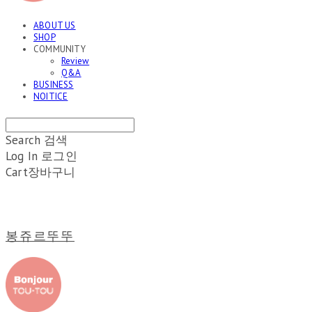
ABOUT US
SHOP
COMMUNITY
Review
Q&A
BUSINESS
NOITICE
Search
검색
Log In
로그인
Cart
장바구니
봉쥬르뚜뚜