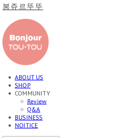
봉쥬르뚜뚜
ABOUT US
SHOP
COMMUNITY
Review
Q&A
BUSINESS
NOITICE