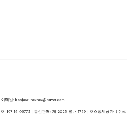
일: bonjour-toutou@naver.com
번호:
197-16-02773
| 통신판매:
제-2025-별내-1759
| 호스팅제공자: (주)