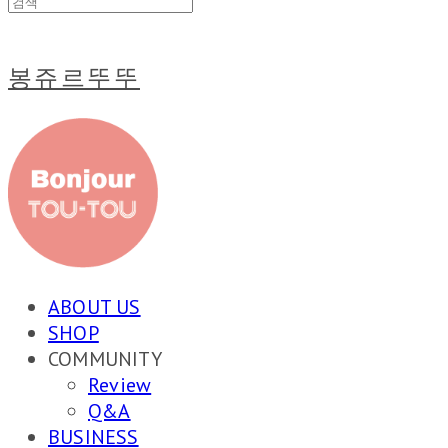
봉쥬르뚜뚜
ABOUT US
SHOP
COMMUNITY
Review
Q&A
BUSINESS