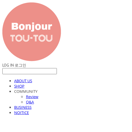
LOG IN
로그인
ABOUT US
SHOP
COMMUNITY
Review
Q&A
BUSINESS
NOITICE