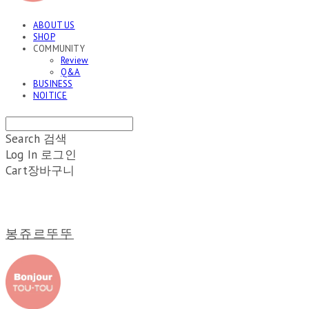
ABOUT US
SHOP
COMMUNITY
Review
Q&A
BUSINESS
NOITICE
Search
검색
Log In
로그인
Cart
장바구니
봉쥬르뚜뚜