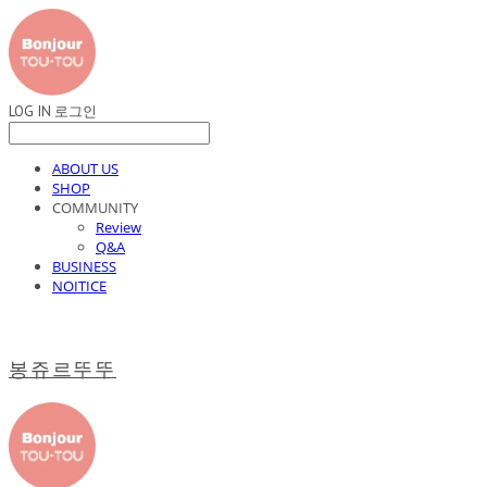
LOG IN
로그인
ABOUT US
SHOP
COMMUNITY
Review
Q&A
BUSINESS
NOITICE
봉쥬르뚜뚜