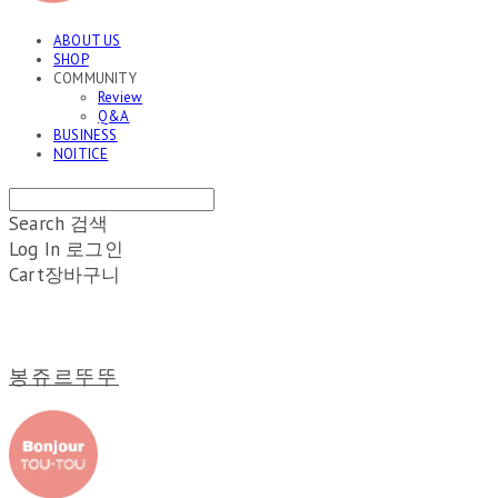
ABOUT US
SHOP
COMMUNITY
Review
Q&A
BUSINESS
NOITICE
Search
검색
Log In
로그인
Cart
장바구니
봉쥬르뚜뚜