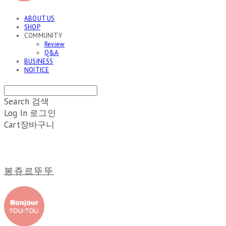
ABOUT US
SHOP
COMMUNITY
Review
Q&A
BUSINESS
NOITICE
Search
검색
Log In
로그인
Cart
장바구니
봉쥬르뚜뚜