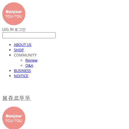
LOG IN
로그인
ABOUT US
SHOP
COMMUNITY
Review
Q&A
BUSINESS
NOITICE
봉쥬르뚜뚜