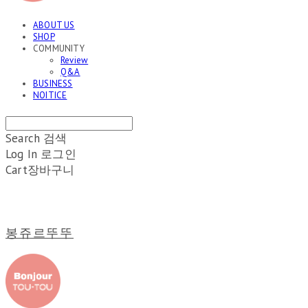
ABOUT US
SHOP
COMMUNITY
Review
Q&A
BUSINESS
NOITICE
Search
검색
Log In
로그인
Cart
장바구니
봉쥬르뚜뚜