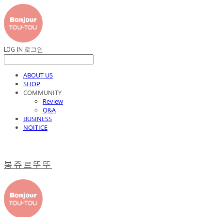
LOG IN
로그인
ABOUT US
SHOP
COMMUNITY
Review
Q&A
BUSINESS
NOITICE
봉쥬르뚜뚜