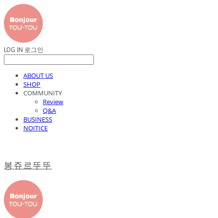
LOG IN
로그인
ABOUT US
SHOP
COMMUNITY
Review
Q&A
BUSINESS
NOITICE
봉쥬르뚜뚜