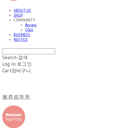
ABOUT US
SHOP
COMMUNITY
Review
Q&A
BUSINESS
NOITICE
Search
검색
Log In
로그인
Cart
장바구니
봉쥬르뚜뚜