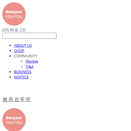
LOG IN
로그인
ABOUT US
SHOP
COMMUNITY
Review
Q&A
BUSINESS
NOITICE
봉쥬르뚜뚜