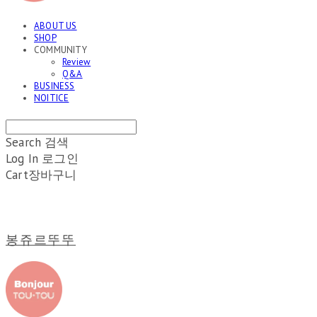
ABOUT US
SHOP
COMMUNITY
Review
Q&A
BUSINESS
NOITICE
Search
검색
Log In
로그인
Cart
장바구니
봉쥬르뚜뚜