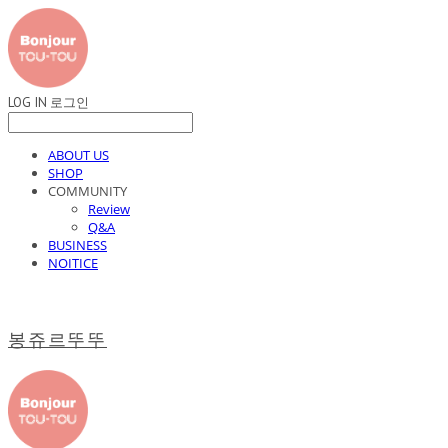
LOG IN
로그인
ABOUT US
SHOP
COMMUNITY
Review
Q&A
BUSINESS
NOITICE
봉쥬르뚜뚜