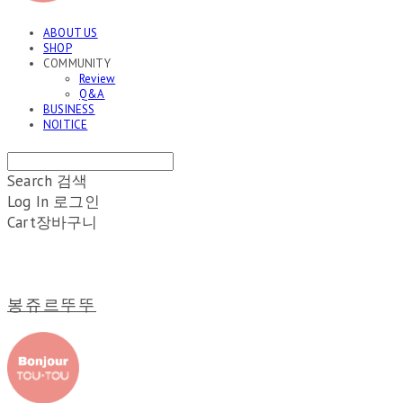
ABOUT US
SHOP
COMMUNITY
Review
Q&A
BUSINESS
NOITICE
Search
검색
Log In
로그인
Cart
장바구니
봉쥬르뚜뚜