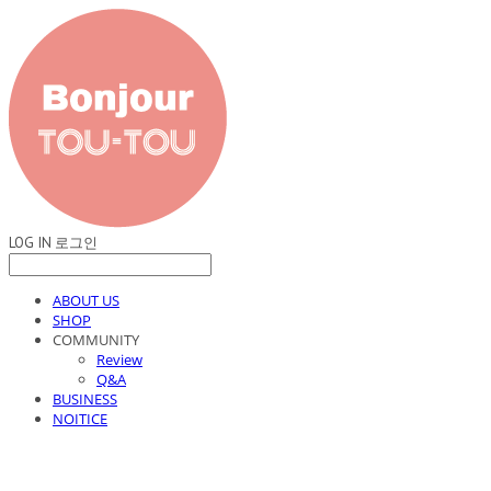
LOG IN
로그인
ABOUT US
SHOP
COMMUNITY
Review
Q&A
BUSINESS
NOITICE