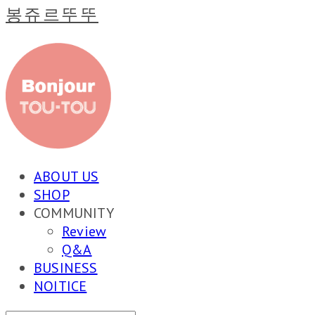
봉쥬르뚜뚜
ABOUT US
SHOP
COMMUNITY
Review
Q&A
BUSINESS
NOITICE