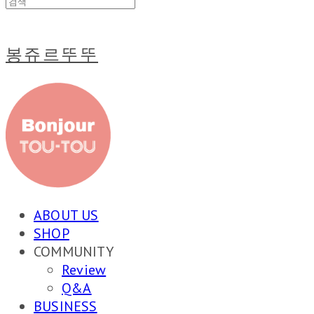
봉쥬르뚜뚜
ABOUT US
SHOP
COMMUNITY
Review
Q&A
BUSINESS