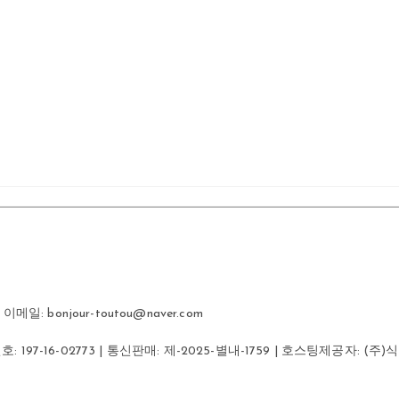
일: bonjour-toutou@naver.com
번호:
197-16-02773
| 통신판매:
제-2025-별내-1759
| 호스팅제공자: (주)