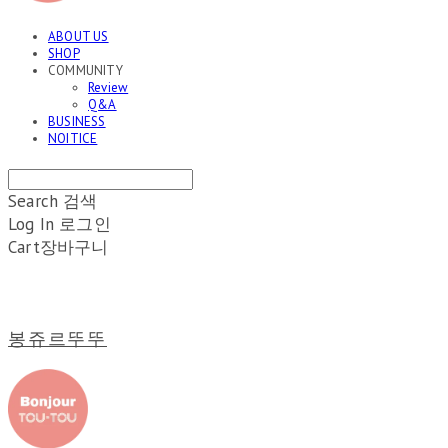
ABOUT US
SHOP
COMMUNITY
Review
Q&A
BUSINESS
NOITICE
Search
검색
Log In
로그인
Cart
장바구니
봉쥬르뚜뚜