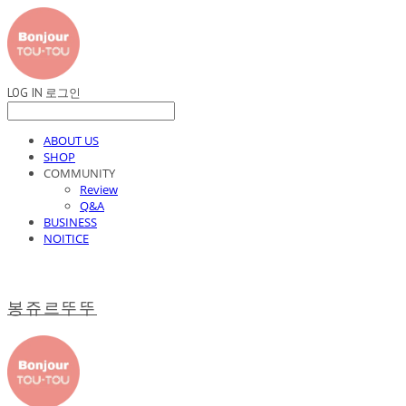
LOG IN
로그인
ABOUT US
SHOP
COMMUNITY
Review
Q&A
BUSINESS
NOITICE
봉쥬르뚜뚜