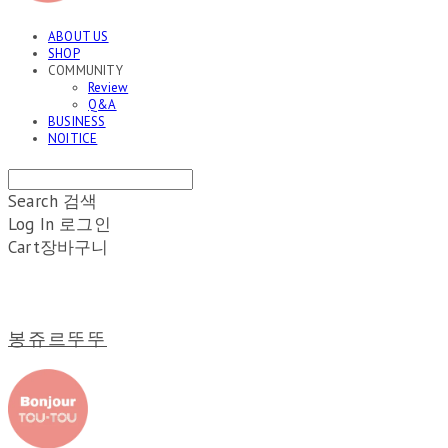
ABOUT US
SHOP
COMMUNITY
Review
Q&A
BUSINESS
NOITICE
Search
검색
Log In
로그인
Cart
장바구니
봉쥬르뚜뚜