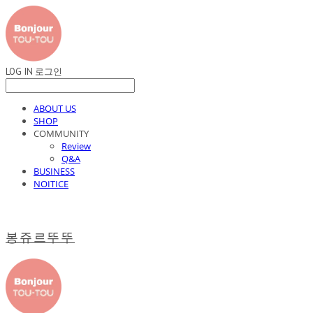
LOG IN
로그인
ABOUT US
SHOP
COMMUNITY
Review
Q&A
BUSINESS
NOITICE
봉쥬르뚜뚜