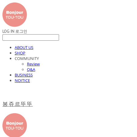
LOG IN
로그인
ABOUT US
SHOP
COMMUNITY
Review
Q&A
BUSINESS
NOITICE
봉쥬르뚜뚜