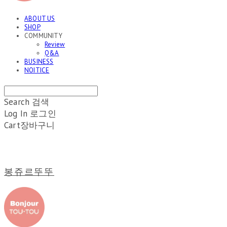
ABOUT US
SHOP
COMMUNITY
Review
Q&A
BUSINESS
NOITICE
Search
검색
Log In
로그인
Cart
장바구니
봉쥬르뚜뚜