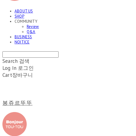
ABOUT US
SHOP
COMMUNITY
Review
Q&A
BUSINESS
NOITICE
Search
검색
Log In
로그인
Cart
장바구니
봉쥬르뚜뚜