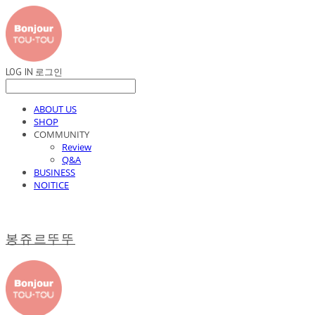
LOG IN
로그인
ABOUT US
SHOP
COMMUNITY
Review
Q&A
BUSINESS
NOITICE
봉쥬르뚜뚜