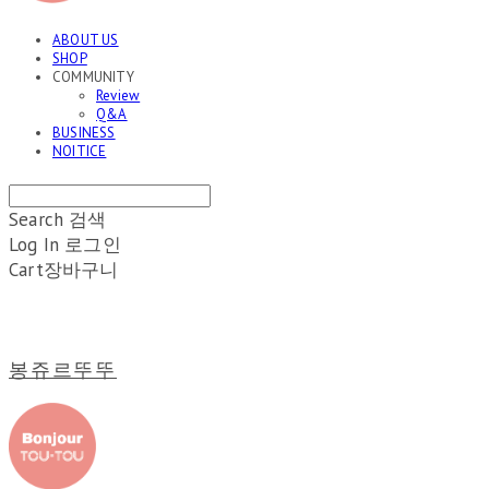
ABOUT US
SHOP
COMMUNITY
Review
Q&A
BUSINESS
NOITICE
Search
검색
Log In
로그인
Cart
장바구니
봉쥬르뚜뚜