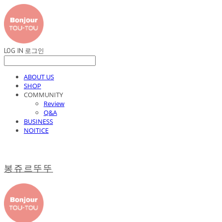
LOG IN
로그인
ABOUT US
SHOP
COMMUNITY
Review
Q&A
BUSINESS
NOITICE
봉쥬르뚜뚜