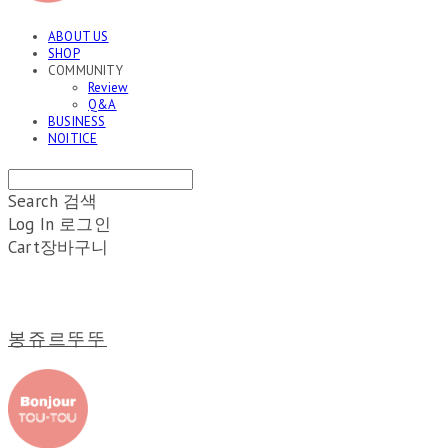
ABOUT US
SHOP
COMMUNITY
Review
Q&A
BUSINESS
NOITICE
Search
검색
Log In
로그인
Cart
장바구니
봉쥬르뚜뚜