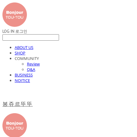
LOG IN
로그인
ABOUT US
SHOP
COMMUNITY
Review
Q&A
BUSINESS
NOITICE
봉쥬르뚜뚜