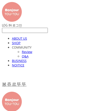
LOG IN
로그인
ABOUT US
SHOP
COMMUNITY
Review
Q&A
BUSINESS
NOITICE
봉쥬르뚜뚜