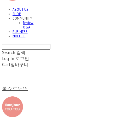
ABOUT US
SHOP
COMMUNITY
Review
Q&A
BUSINESS
NOITICE
Search
검색
Log In
로그인
Cart
장바구니
봉쥬르뚜뚜