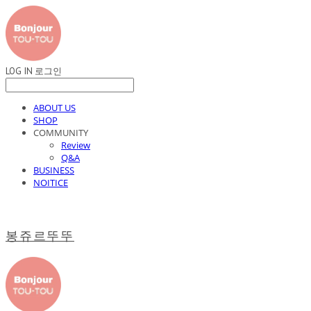
LOG IN
로그인
ABOUT US
SHOP
COMMUNITY
Review
Q&A
BUSINESS
NOITICE
봉쥬르뚜뚜