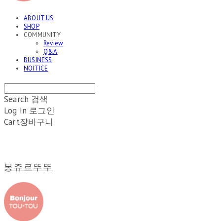
ABOUT US
SHOP
COMMUNITY
Review
Q&A
BUSINESS
NOITICE
Search
검색
Log In
로그인
Cart
장바구니
봉쥬르뚜뚜