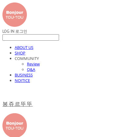
LOG IN
로그인
ABOUT US
SHOP
COMMUNITY
Review
Q&A
BUSINESS
NOITICE
봉쥬르뚜뚜