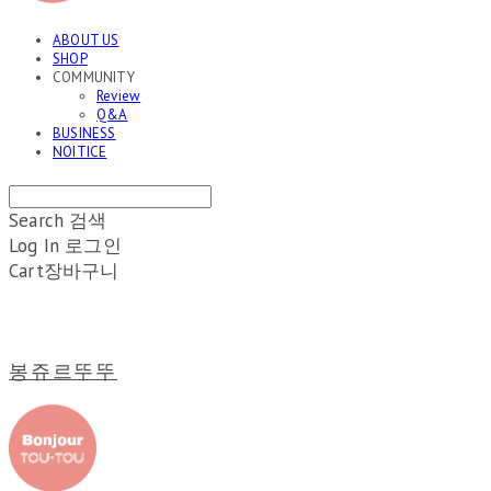
ABOUT US
SHOP
COMMUNITY
Review
Q&A
BUSINESS
NOITICE
Search
검색
Log In
로그인
Cart
장바구니
봉쥬르뚜뚜