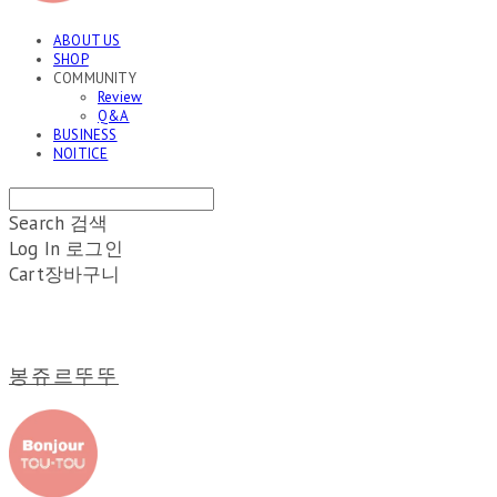
ABOUT US
SHOP
COMMUNITY
Review
Q&A
BUSINESS
NOITICE
Search
검색
Log In
로그인
Cart
장바구니
봉쥬르뚜뚜