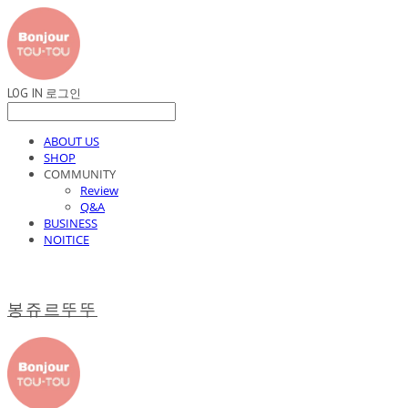
LOG IN
로그인
ABOUT US
SHOP
COMMUNITY
Review
Q&A
BUSINESS
NOITICE
봉쥬르뚜뚜