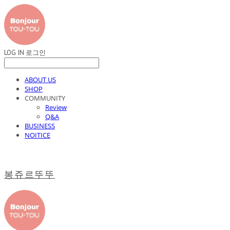
LOG IN
로그인
ABOUT US
SHOP
COMMUNITY
Review
Q&A
BUSINESS
NOITICE
봉쥬르뚜뚜