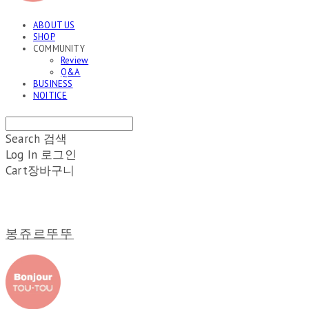
ABOUT US
SHOP
COMMUNITY
Review
Q&A
BUSINESS
NOITICE
Search
검색
Log In
로그인
Cart
장바구니
봉쥬르뚜뚜