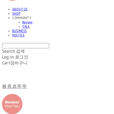
ABOUT US
SHOP
COMMUNITY
Review
Q&A
BUSINESS
NOITICE
Search
검색
Log In
로그인
Cart
장바구니
봉쥬르뚜뚜