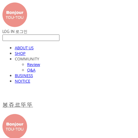
LOG IN
로그인
ABOUT US
SHOP
COMMUNITY
Review
Q&A
BUSINESS
NOITICE
봉쥬르뚜뚜