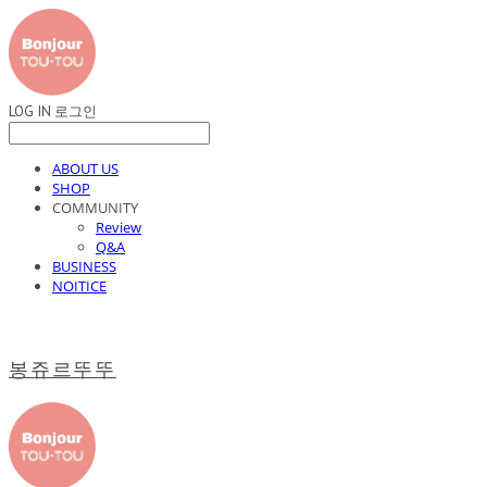
LOG IN
로그인
ABOUT US
SHOP
COMMUNITY
Review
Q&A
BUSINESS
NOITICE
봉쥬르뚜뚜