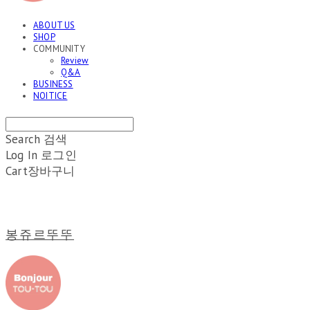
ABOUT US
SHOP
COMMUNITY
Review
Q&A
BUSINESS
NOITICE
Search
검색
Log In
로그인
Cart
장바구니
봉쥬르뚜뚜