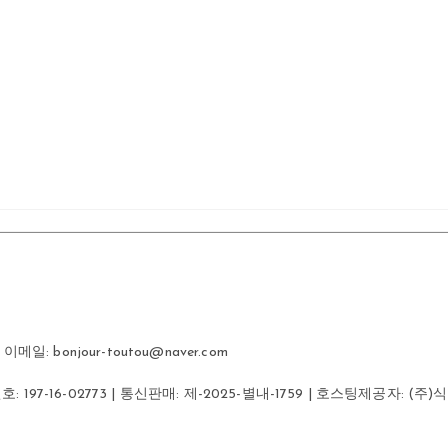
일: bonjour-toutou@naver.com
번호:
197-16-02773
| 통신판매:
제-2025-별내-1759
| 호스팅제공자: (주)