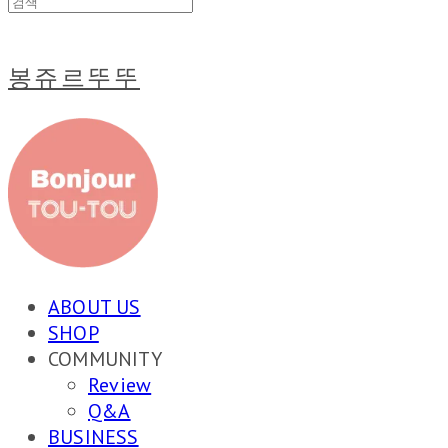
봉쥬르뚜뚜
ABOUT US
SHOP
COMMUNITY
Review
Q&A
BUSINESS