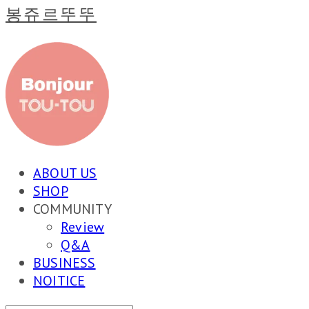
봉쥬르뚜뚜
ABOUT US
SHOP
COMMUNITY
Review
Q&A
BUSINESS
NOITICE