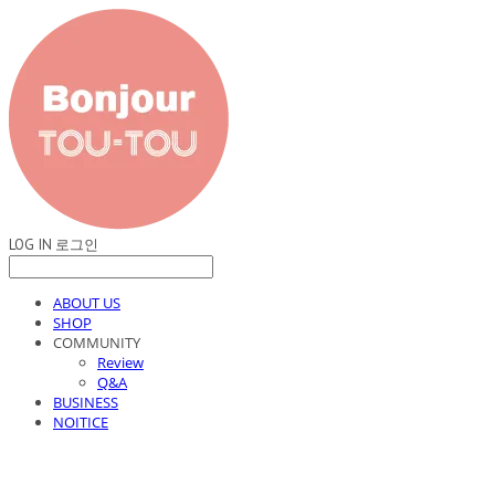
LOG IN
로그인
ABOUT US
SHOP
COMMUNITY
Review
Q&A
BUSINESS
NOITICE