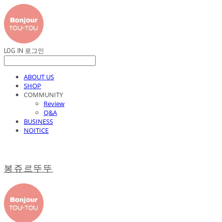
LOG IN
로그인
ABOUT US
SHOP
COMMUNITY
Review
Q&A
BUSINESS
NOITICE
봉쥬르뚜뚜