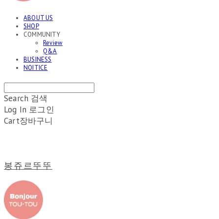
ABOUT US
SHOP
COMMUNITY
Review
Q&A
BUSINESS
NOITICE
Search
검색
Log In
로그인
Cart
장바구니
봉쥬르뚜뚜