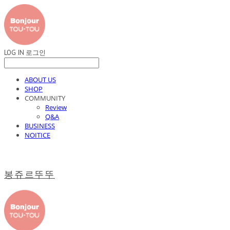
LOG IN
로그인
ABOUT US
SHOP
COMMUNITY
Review
Q&A
BUSINESS
NOITICE
봉쥬르뚜뚜