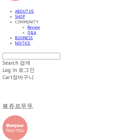
ABOUT US
SHOP
COMMUNITY
Review
Q&A
BUSINESS
NOITICE
Search
검색
Log In
로그인
Cart
장바구니
봉쥬르뚜뚜