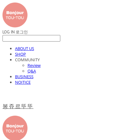
LOG IN
로그인
ABOUT US
SHOP
COMMUNITY
Review
Q&A
BUSINESS
NOITICE
봉쥬르뚜뚜