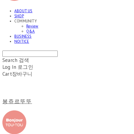
ABOUT US
SHOP
COMMUNITY
Review
Q&A
BUSINESS
NOITICE
Search
검색
Log In
로그인
Cart
장바구니
봉쥬르뚜뚜