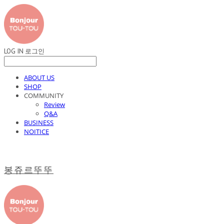
LOG IN
로그인
ABOUT US
SHOP
COMMUNITY
Review
Q&A
BUSINESS
NOITICE
봉쥬르뚜뚜