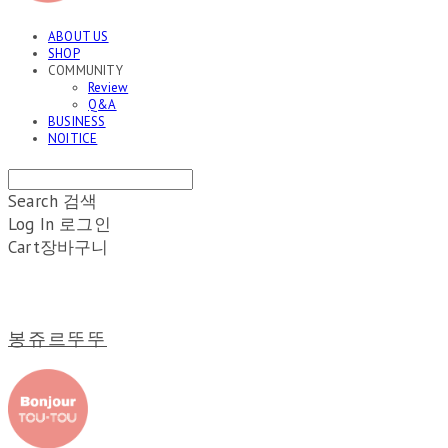
ABOUT US
SHOP
COMMUNITY
Review
Q&A
BUSINESS
NOITICE
Search
검색
Log In
로그인
Cart
장바구니
봉쥬르뚜뚜