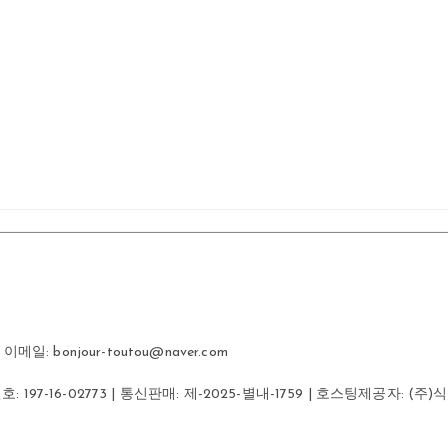
일: bonjour-toutou@naver.com
번호:
197-16-02773
| 통신판매:
제-2025-별내-1759
| 호스팅제공자: (주)