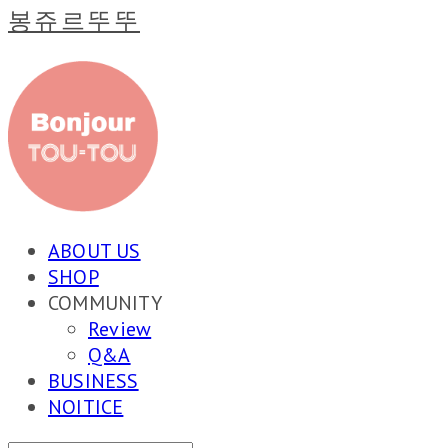
봉쥬르뚜뚜
ABOUT US
SHOP
COMMUNITY
Review
Q&A
BUSINESS
NOITICE