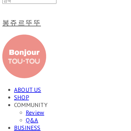
봉쥬르뚜뚜
ABOUT US
SHOP
COMMUNITY
Review
Q&A
BUSINESS