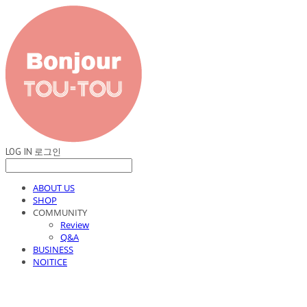
LOG IN
로그인
ABOUT US
SHOP
COMMUNITY
Review
Q&A
BUSINESS
NOITICE