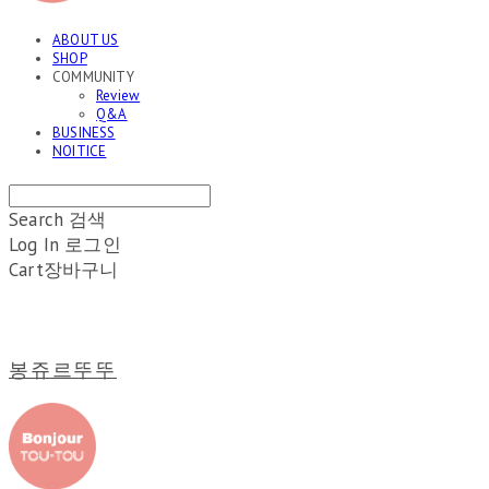
ABOUT US
SHOP
COMMUNITY
Review
Q&A
BUSINESS
NOITICE
Search
검색
Log In
로그인
Cart
장바구니
봉쥬르뚜뚜