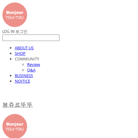
LOG IN
로그인
ABOUT US
SHOP
COMMUNITY
Review
Q&A
BUSINESS
NOITICE
봉쥬르뚜뚜