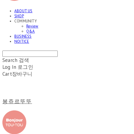
ABOUT US
SHOP
COMMUNITY
Review
Q&A
BUSINESS
NOITICE
Search
검색
Log In
로그인
Cart
장바구니
봉쥬르뚜뚜