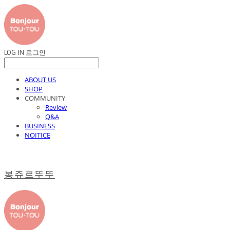
LOG IN
로그인
ABOUT US
SHOP
COMMUNITY
Review
Q&A
BUSINESS
NOITICE
봉쥬르뚜뚜